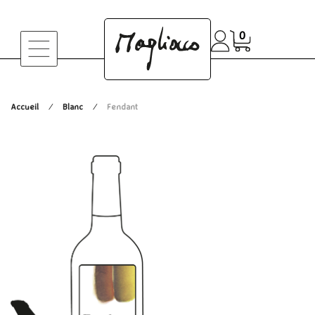
0
Accueil
Blanc
Fendant
/
/