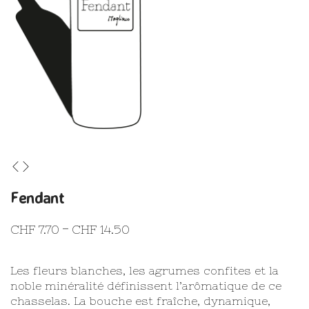
Fendant
CHF
7.70
CHF
14.50
–
Plage
de
prix :
CHF 7.70
Les fleurs blanches, les agrumes confites et la
à
noble minéralité définissent l’arômatique de ce
CHF 14.50
chasselas. La bouche est fraîche, dynamique,