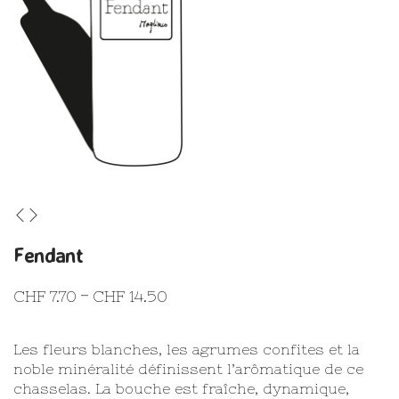
Fendant
CHF
7.70
CHF
14.50
–
Plage
de
prix :
CHF 7.70
Les fleurs blanches, les agrumes confites et la
à
noble minéralité définissent l’arômatique de ce
CHF 14.50
chasselas. La bouche est fraîche, dynamique,