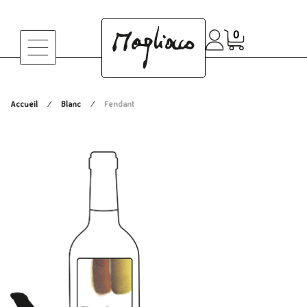
0
Accueil
Blanc
Fendant
/
/