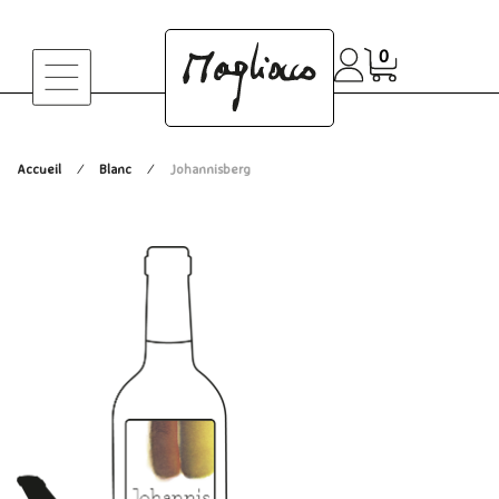
0
Accueil
Blanc
Johannisberg
/
/