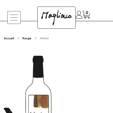
0
Accueil
Rouge
Merlot
/
/