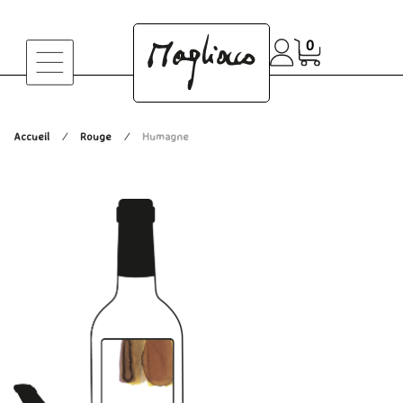
0
Accueil
Rouge
Humagne
/
/