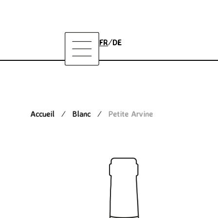
Daniel Magliocco & Fils
FR
DE
Accueil
Blanc
Petite Arvine
/
/