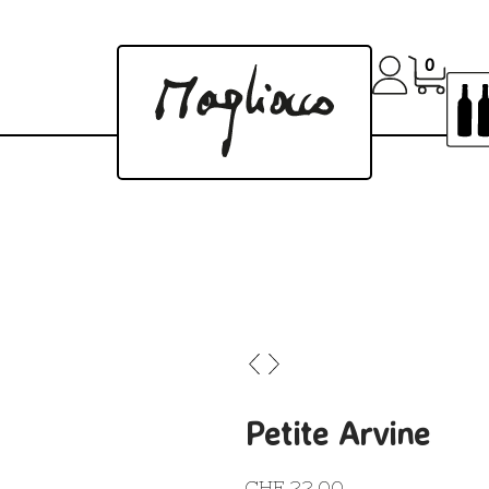
0
Petite Arvine
CHF
22.00