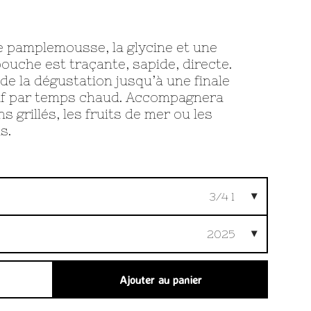
e pamplemousse, la glycine et une
bouche est traçante, sapide, directe.
 de la dégustation jusqu’à une finale
itif par temps chaud. Accompagnera
s grillés, les fruits de mer ou les
s.
3/4 l
2025
Ajouter au panier