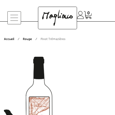
0
Accueil
Rouge
Pinot Trémazières
/
/